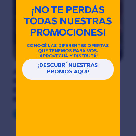
¡NO TE PERDÁS
TODAS NUESTRAS
PROMOCIONES!
CONOCÉ LAS DIFERENTES OFERTAS
QUE TENEMOS PARA VOS.
¡APROVECHÁ Y DISFRUTÁ!
¡DESCUBRÍ NUESTRAS
AHORRO INTELIGENTE:
PROMOS AQUÍ!
RECETAS PARA DISFRUTAR
EL FÚTBOL SIN GASTAR DE
MÁS
VER ARTICULO