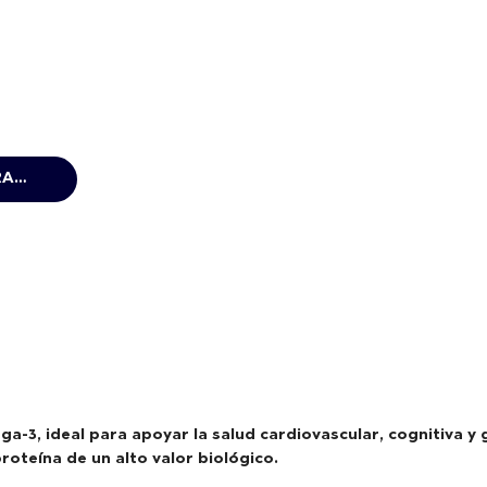
SALMÓN PLATEADO CON ALCAPARRAS 140G
a-3, ideal para apoyar la salud cardiovascular, cognitiva y 
oteína de un alto valor biológico.