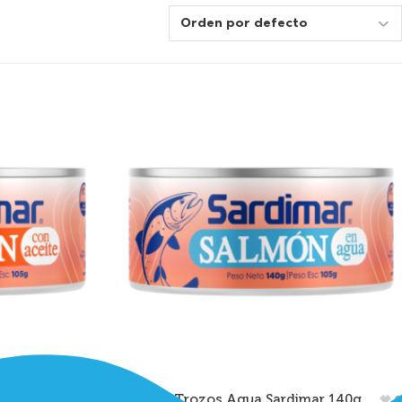
imar 140g
Salmón Trozos Agua Sardimar 140g
0
0