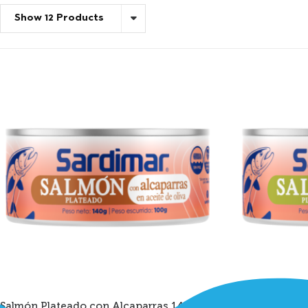
Show 12 Products
Salmón Plateado con Alcaparras 140g
Salmón Plate
0