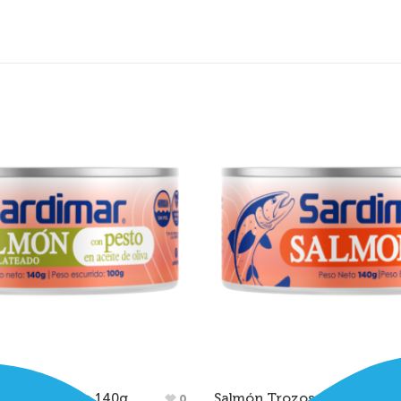
ado con Pesto 140g
Salmón Trozos Aceite Sard
0