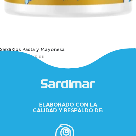
SardiKids Pasta y Mayonesa
0
Atún Sardimar Kids
ELABORADO CON LA
CALIDAD Y RESPALDO DE: