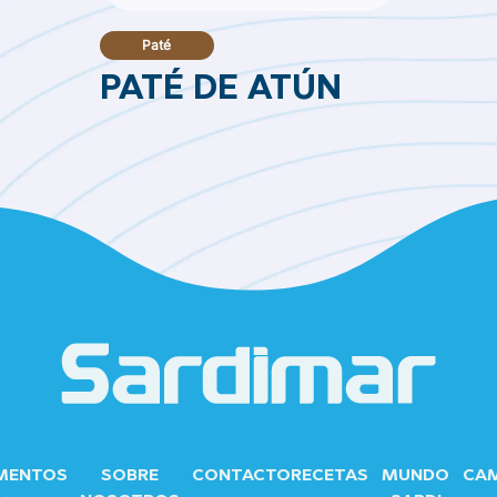
Paté
PATÉ DE ATÚN
MENTOS
SOBRE
CONTACTO
RECETAS
MUNDO
CA