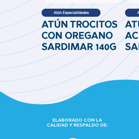
Atún Especialidades
A
ATÚN TROCITOS
AT
CON OREGANO
AC
SARDIMAR 140G
SA
ELABORADO CON LA
CALIDAD Y RESPALDO DE: