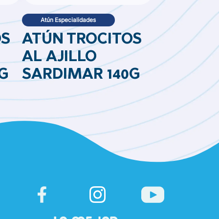
Atún Especialidades
OS
ATÚN TROCITOS
AL AJILLO
G
SARDIMAR 140G