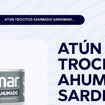
ATÚN TROCITOS AHUMADO SARDIMAR 140G
ATÚN
TROC
AHU
SARD